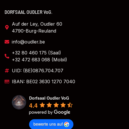
DORFSAAL OUDLER VoG.
Auf der Ley, Oudler 60
4790-Burg-Reuland
info@oudler.be
+32 80 460 175 (Saal)
+32 472 683 068 (Mobil)
UID: (BE)0876.704.707
IBAN: BE02 3630 1270 7040
Dorfsaal Oudler VoG
4.4
bewerte uns auf